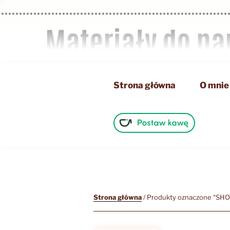
Przejdź
do
treści
Strona główna
O mnie
Strona główna
/ Produkty oznaczone “SH