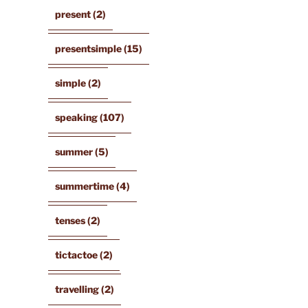
present
(2)
presentsimple
(15)
simple
(2)
speaking
(107)
summer
(5)
summertime
(4)
tenses
(2)
tictactoe
(2)
travelling
(2)