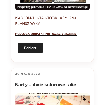
KABOOM/TIC-TAC-TOE/KLASYCZNA
PLANSZÓWKA
PODLOGA-DODATKI-PDF-Nauka-z-efektem-
Pobierz
OPUBLIKOWANE
30 MAJA 2022
W
Karty – dwie kolorowe talie