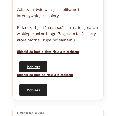
Załączam dwie wersje – delikatne i
intensywniejsze kolory.
Kilka z kart jest “na zapas”, nie ma ich jeszcze
w sklepie ani na blogu. Załączam także karty,
które można uzupełnić samemu.
Okladki-do-kart-z-tlem-Nauka-z-efektem
Pobierz
Okladki-do-kart-od-Nauka-z-efektem
Pobierz
OPUBLIKOWANE
1 MARCA 2022