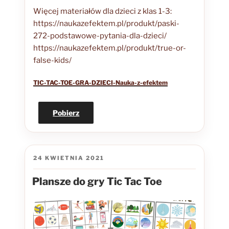
Więcej materiałów dla dzieci z klas 1-3:
https://naukazefektem.pl/produkt/paski-
272-podstawowe-pytania-dla-dzieci/
https://naukazefektem.pl/produkt/true-or-
false-kids/
TIC-TAC-TOE-GRA-DZIECI-Nauka-z-efektem
Pobierz
OPUBLIKOWANE
24 KWIETNIA 2021
W
Plansze do gry Tic Tac Toe