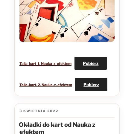
Pobierz
Talia-kart-1-Nauka-z-efektem
Pobierz
Talia-kart-2-Nauka-z-efektem
OPUBLIKOWANE
3 KWIETNIA 2022
W
Okładki do kart od Nauka z
efektem