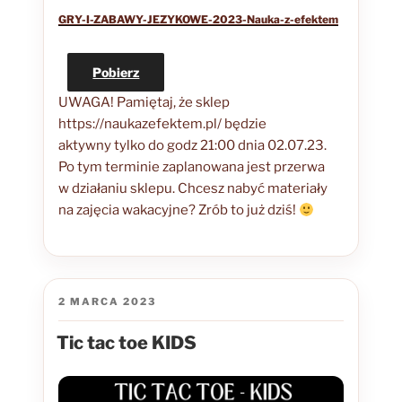
GRY-I-ZABAWY-JEZYKOWE-2023-Nauka-z-efektem
Pobierz
UWAGA! Pamiętaj, że sklep
https://naukazefektem.pl/ będzie
aktywny tylko do godz 21:00 dnia 02.07.23.
Po tym terminie zaplanowana jest przerwa
w działaniu sklepu. Chcesz nabyć materiały
na zajęcia wakacyjne? Zrób to już dziś!
OPUBLIKOWANE
2 MARCA 2023
W
Tic tac toe KIDS