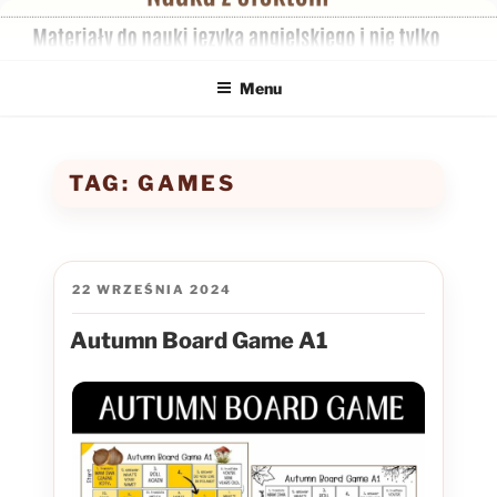
Przejdź
do
treści
Menu
TAG:
GAMES
OPUBLIKOWANE
22 WRZEŚNIA 2024
W
Autumn Board Game A1