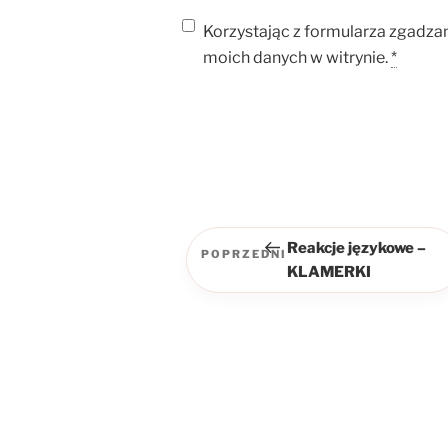
Korzystając z formularza zgadza
moich danych w witrynie.
*
Nawigacja
wpisu
Reakcje językowe –
POPRZEDNI
Poprzedni
KLAMERKI
wpis