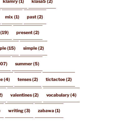
klamry
(1)
klasa5
(2)
mix
(1)
past
(2)
(19)
present
(2)
ple
(15)
simple
(2)
107)
summer
(5)
me
(4)
tenses
(2)
tictactoe
(2)
2)
valentines
(2)
vocabulary
(4)
)
writing
(3)
zabawa
(1)