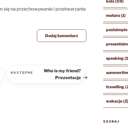
kids
(59)
m się na przechowywanie i przetwarzanie
matura
(1)
pastsimple
presentsim
speaking
(
Who is my friend?
summerti
NASTĘPNE
Następny
Prezentacja
wpis
travelling
(
wakacje
(2
SZUKAJ