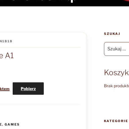
SZUKAJ
N1818
Szukaj:
e A1
Koszyk
Brak produkt
Pobierz
ektem
KATEGORIE
E
,
GAMES