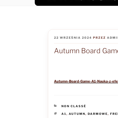
OPUBLIKOWANE
22 WRZEŚNIA 2024
PRZEZ
ADMI
W
Autumn Board Gam
Autumn-Board-Game-A1-Nauka-z-ef
KATEGORIE
NON CLASSÉ
TAGI
A1
,
AUTUMN
,
DARMOWE
,
FRE