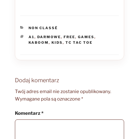
KATEGORIE
NON CLASSÉ
TAGI
A1
,
DARMOWE
,
FREE
,
GAMES
,
KABOOM
,
KIDS
,
TC TAC TOE
Dodaj komentarz
Twój adres email nie zostanie opublikowany.
Wymagane pola są oznaczone
*
Komentarz
*