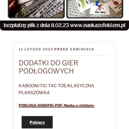
OPUBLIKOWANE
11 LUTEGO 2023
PRZEZ
ADMIN1818
W
DODATKI DO GIER
PODŁOGOWYCH
KABOOM/TIC-TAC-TOE/KLASYCZNA
PLANSZÓWKA
PODLOGA-DODATKI-PDF-Nauka-z-efektem-
Pobierz