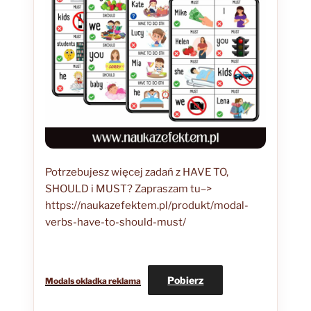
Potrzebujesz więcej zadań z HAVE TO,
SHOULD i MUST? Zapraszam tu–>
https://naukazefektem.pl/produkt/modal-
verbs-have-to-should-must/
Pobierz
Modals okladka reklama