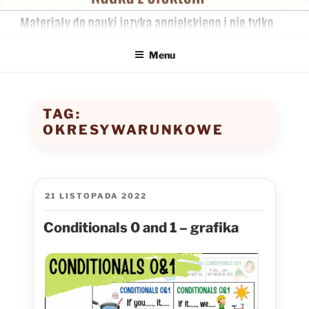
Przejdź
do
treści
Menu
TAG:
OKRESYWARUNKOWE
OPUBLIKOWANE
21 LISTOPADA 2022
W
Conditionals 0 and 1 – grafika