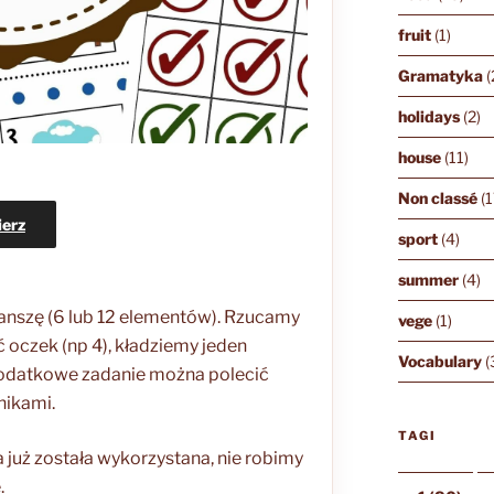
fruit
(1)
Gramatyka
(
holidays
(2)
house
(11)
Non classé
(1
ierz
sport
(4)
summer
(4)
anszę (6 lub 12 elementów). Rzucamy
vege
(1)
 oczek (np 4), kładziemy jeden
Vocabulary
(
 dodatkowe zadanie można polecić
nikami.
TAGI
a już została wykorzystana, nie robimy
.