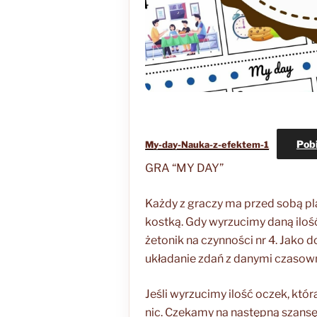
Pob
My-day-Nauka-z-efektem-1
GRA “MY DAY”
Każdy z graczy ma przed sobą pl
kostką. Gdy wyrzucimy daną ilość
żetonik na czynności nr 4. Jako
układanie zdań z danymi czasow
Jeśli wyrzucimy ilość oczek, któr
nic. Czekamy na następną szansę