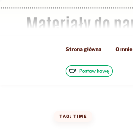
Przejdź
do
treści
Strona główna
O mnie
TAG:
TIME