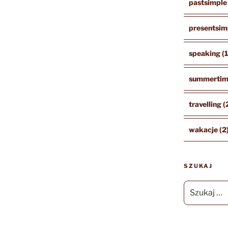
pastsimple
presentsim
speaking
(
summerti
travelling
(
wakacje
(2
SZUKAJ
Szukaj: