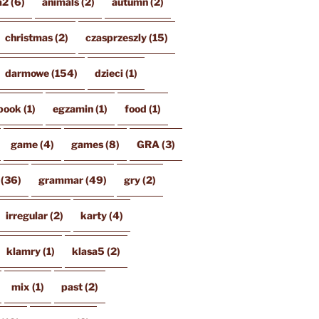
a2
(6)
animals
(2)
autumn
(2)
christmas
(2)
czasprzeszly
(15)
darmowe
(154)
dzieci
(1)
book
(1)
egzamin
(1)
food
(1)
game
(4)
games
(8)
GRA
(3)
(36)
grammar
(49)
gry
(2)
irregular
(2)
karty
(4)
klamry
(1)
klasa5
(2)
mix
(1)
past
(2)