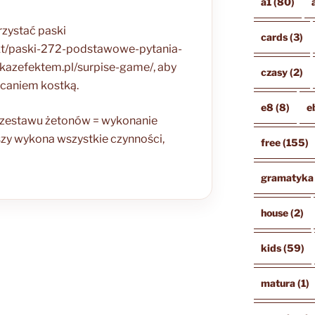
a1
(80)
rzystać paski
cards
(3)
ukt/paski-272-podstawowe-pytania-
aukazefektem.pl/surpise-game/, aby
czasy
(2)
ucaniem kostką.
e8
(8)
e
o zestawu żetonów = wykonanie
szy wykona wszystkie czynności,
free
(155)
gramatyka
house
(2)
kids
(59)
matura
(1)