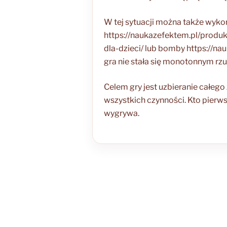
W tej sytuacji można także wyko
https://naukazefektem.pl/prod
dla-dzieci/ lub bomby https://n
gra nie stała się monotonnym rz
Celem gry jest uzbieranie całeg
wszystkich czynności. Kto pierw
wygrywa.