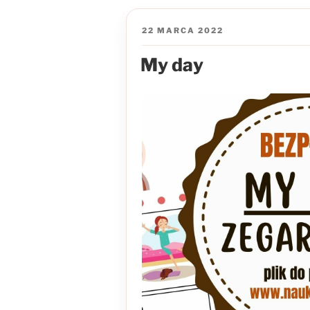
OPUBLIKOWANE
22 MARCA 2022
W
My day