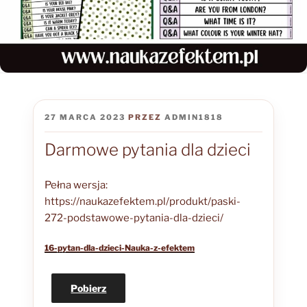
OPUBLIKOWANE
27 MARCA 2023
PRZEZ
ADMIN1818
W
Darmowe pytania dla dzieci
Pełna wersja:
https://naukazefektem.pl/produkt/paski-
272-podstawowe-pytania-dla-dzieci/
16-pytan-dla-dzieci-Nauka-z-efektem
Pobierz