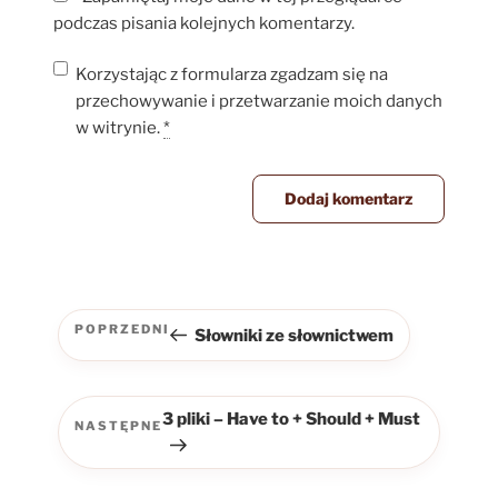
podczas pisania kolejnych komentarzy.
Korzystając z formularza zgadzam się na
przechowywanie i przetwarzanie moich danych
w witrynie.
*
Nawigacja
wpisu
POPRZEDNI
Słowniki ze słownictwem
Poprzedni
wpis
3 pliki – Have to + Should + Must
NASTĘPNE
Następny
wpis