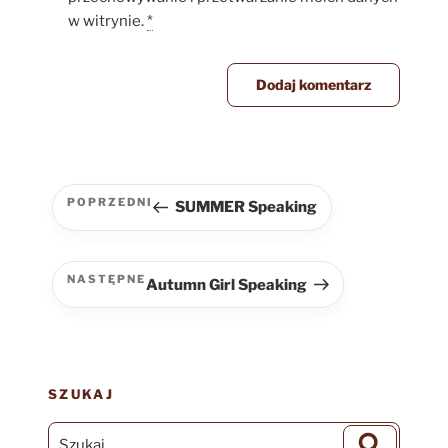
w witrynie.
*
Nawigacja
wpisu
POPRZEDNI
SUMMER Speaking
Poprzedni
wpis
NASTĘPNE
Autumn Girl Speaking
Następny
wpis
SZUKAJ
Szukaj:
Szukaj