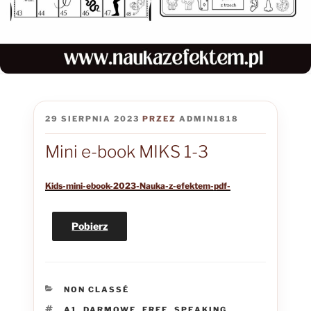
OPUBLIKOWANE
29 SIERPNIA 2023
PRZEZ
ADMIN1818
W
Mini e-book MIKS 1-3
Kids-mini-ebook-2023-Nauka-z-efektem-pdf-
Pobierz
KATEGORIE
NON CLASSÉ
TAGI
A1
,
DARMOWE
,
FREE
,
SPEAKING