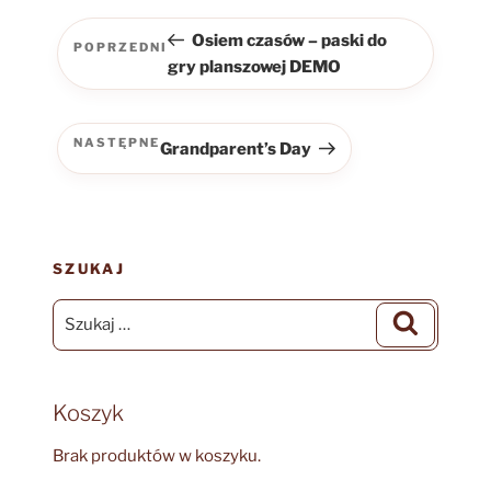
Nawigacja
wpisu
Osiem czasów – paski do
POPRZEDNI
Poprzedni
gry planszowej DEMO
wpis
NASTĘPNE
Grandparent’s Day
Następny
wpis
SZUKAJ
Szukaj:
Szukaj
Koszyk
Brak produktów w koszyku.