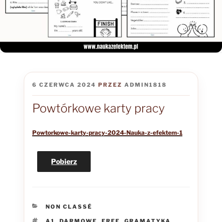
OPUBLIKOWANE
6 CZERWCA 2024
PRZEZ
ADMIN1818
W
Powtórkowe karty pracy
Powtorkowe-karty-pracy-2024-Nauka-z-efektem-1
Pobierz
KATEGORIE
NON CLASSÉ
TAGI
A1
,
DARMOWE
,
FREE
,
GRAMATYKA
,