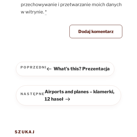
przechowywanie i przetwarzanie moich danych
w witrynie.
*
Nawigacja
wpisu
POPRZEDNI
What’s this? Prezentacja
Poprzedni
wpis
Airports and planes – klamerki,
NASTĘPNE
Następny
12 haseł
wpis
SZUKAJ