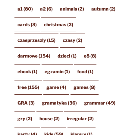
a1
(80)
a2
(6)
animals
(2)
autumn
(2)
cards
(3)
christmas
(2)
czasprzeszly
(15)
czasy
(2)
darmowe
(154)
dzieci
(1)
e8
(8)
ebook
(1)
egzamin
(1)
food
(1)
free
(155)
game
(4)
games
(8)
GRA
(3)
gramatyka
(36)
grammar
(49)
gry
(2)
house
(2)
irregular
(2)
karty
(4)
kids
(59)
klamry
(1)