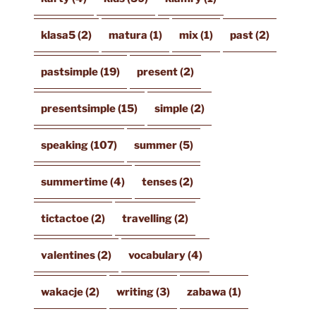
klasa5
(2)
matura
(1)
mix
(1)
past
(2)
pastsimple
(19)
present
(2)
presentsimple
(15)
simple
(2)
speaking
(107)
summer
(5)
summertime
(4)
tenses
(2)
tictactoe
(2)
travelling
(2)
valentines
(2)
vocabulary
(4)
wakacje
(2)
writing
(3)
zabawa
(1)