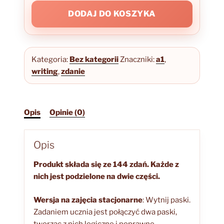
A1+
DODAJ DO KOSZYKA
ćwiczenia
Kategoria:
Bez kategorii
Znaczniki:
a1
,
writing
,
zdanie
Opis
Opinie (0)
Opis
Produkt składa się ze 144 zdań. Każde z
nich jest podzielone na dwie części.
Wersja na zajęcia stacjonarne
: Wytnij paski.
Zadaniem ucznia jest połączyć dwa paski,
tworząc z nich logiczne i poprawne