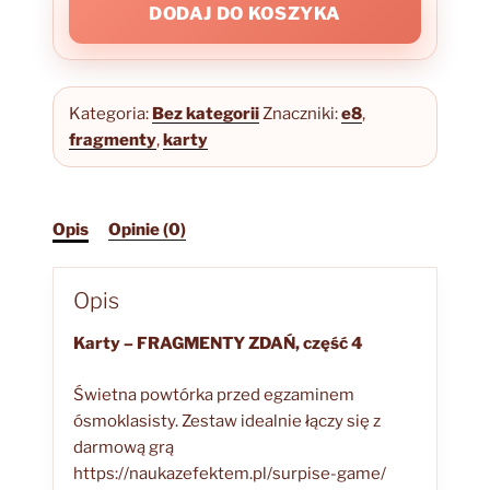
FRAGMENTY
DODAJ DO KOSZYKA
ZDAŃ,
część
4
Kategoria:
Bez kategorii
Znaczniki:
e8
,
fragmenty
,
karty
Opis
Opinie (0)
Opis
Karty – FRAGMENTY ZDAŃ, część 4
Świetna powtórka przed egzaminem
ósmoklasisty. Zestaw idealnie łączy się z
darmową grą
https://naukazefektem.pl/surpise-game/