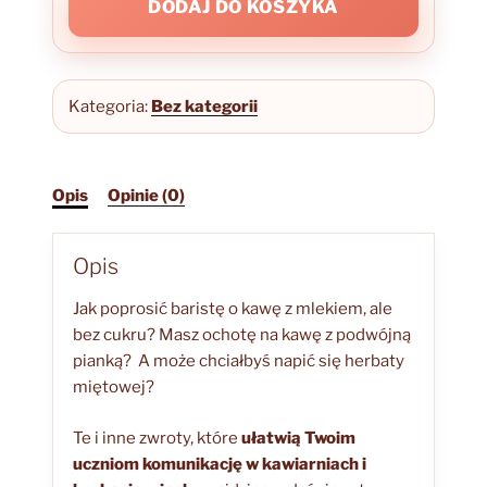
DODAJ DO KOSZYKA
tea
Kategoria:
Bez kategorii
Opis
Opinie (0)
Opis
Jak poprosić baristę o kawę z mlekiem, ale
bez cukru? Masz ochotę na kawę z podwójną
pianką? A może chciałbyś napić się herbaty
miętowej?
Te i inne zwroty, które
ułatwią Twoim
uczniom komunikację w kawiarniach i