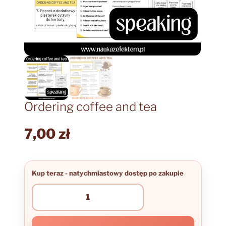
Ordering coffee and tea
7,00
zł
ilość
Ordering
coffee
and