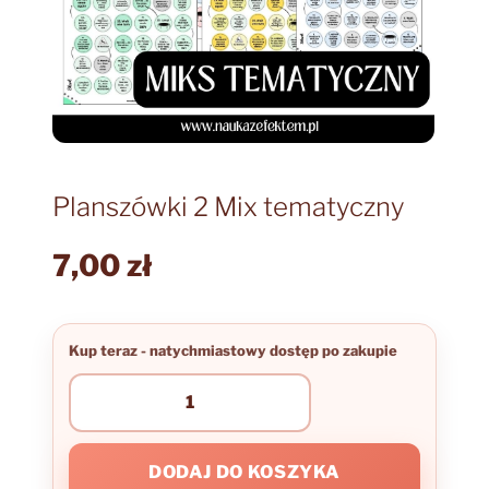
Planszówki 2 Mix tematyczny
7,00
zł
ilość
Planszówki
2
Mix
DODAJ DO KOSZYKA