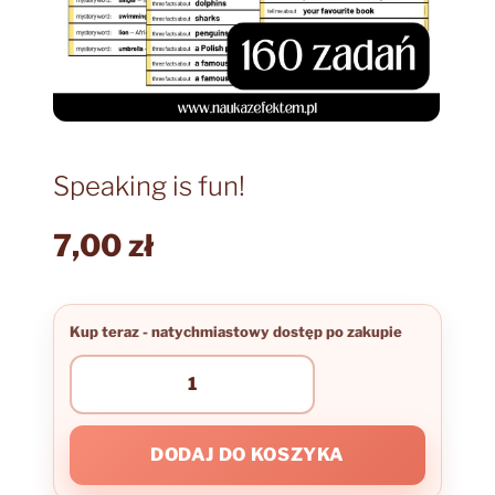
Speaking is fun!
7,00
zł
ilość
Speaking
is
fun!
DODAJ DO KOSZYKA