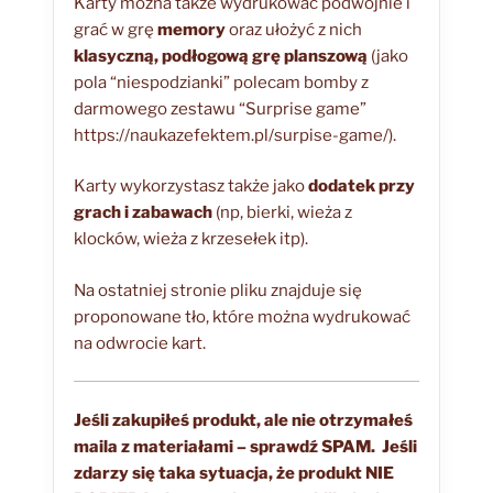
Karty można także wydrukować podwójnie i
grać w grę
memory
oraz ułożyć z nich
klasyczną, podłogową grę planszową
(jako
pola “niespodzianki” polecam bomby z
darmowego zestawu “Surprise game”
https://naukazefektem.pl/surpise-game/).
Karty wykorzystasz także jako
dodatek przy
grach i zabawach
(np, bierki, wieża z
klocków, wieża z krzesełek itp).
Na ostatniej stronie pliku znajduje się
proponowane tło, które można wydrukować
na odwrocie kart.
Jeśli zakupiłeś produkt, ale nie otrzymałeś
maila z materiałami – sprawdź SPAM.
Jeśli
zdarzy się taka sytuacja, że produkt NIE