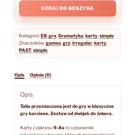
IRREGULAR
DODAJ DO KOSZYKA
VERBS
Kategorii:
E8
,
gra
,
Gramatyka
,
karty
,
simple
Znaczników:
games
,
gry
,
irregular
,
karty
,
PAST
,
simple
Opis
Opinie (0)
Opis
Talia przeznaczona jest do gry w klasyczne
gry karciane.
Zestaw od dwójek do Jokera.
Karty z zakresu
9-As
to czasowniki
najczęściej używane, których znajomość jest