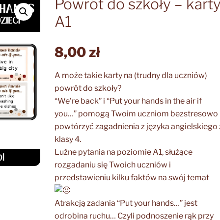
Powrót do szkoły – kart
A1
8,00
zł
A może takie karty na (trudny dla uczniów)
powrót do szkoły?
“We’re back” i “Put your hands in the air if
you…” pomogą Twoim uczniom bezstresowo
powtórzyć zagadnienia z języka angielskiego 
klasy 4.
Luźne pytania na poziomie A1, służące
rozgadaniu się Twoich uczniów i
przedstawieniu kilku faktów na swój temat
Atrakcją zadania “Put your hands…” jest
odrobina ruchu… Czyli podnoszenie rąk przy