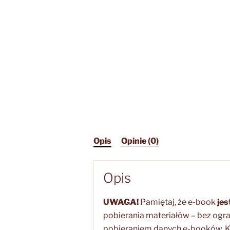
Opis
Opinie (0)
Opis
UWAGA!
Pamiętaj, że e-book
jes
pobierania materiałów – bez ogra
pobieraniem danych e-booków. Ku