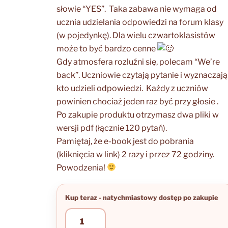
słowie “YES”. Taka zabawa nie wymaga od
ucznia udzielania odpowiedzi na forum klasy
(w pojedynkę).
Dla wielu czwartoklasistów
może to być bardzo cenne
Gdy atmosfera rozluźni się, polecam “We’re
back”. Uczniowie czytają pytanie i wyznaczają
kto udzieli odpowiedzi. Każdy z uczniów
powinien chociaż jeden raz być przy głosie .
Po zakupie produktu otrzymasz dwa pliki w
wersji pdf (łącznie 120 pytań).
Pamiętaj, że e-book jest do pobrania
(kliknięcia w link) 2 razy i przez 72 godziny.
Powodzenia!
ilość
Powrót