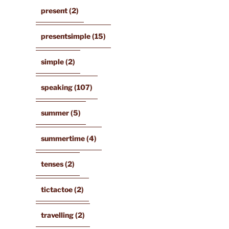
present
(2)
presentsimple
(15)
simple
(2)
speaking
(107)
summer
(5)
summertime
(4)
tenses
(2)
tictactoe
(2)
travelling
(2)