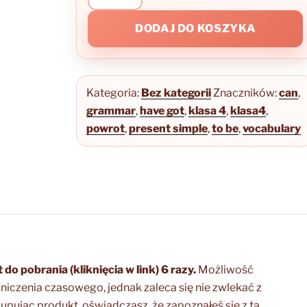
do
DODAJ DO KOSZYKA
szkoły
-
karty
A1
Kategoria:
Bez kategorii
Znaczników:
can
,
grammar
,
have got
,
klasa 4
,
klasa4
,
powrot
,
present simple
,
to be
,
vocabulary
t do pobrania (kliknięcia w link) 6 razy.
Możliwość
niczenia czasowego, jednak zaleca się nie zwlekać z
pując produkt, oświadczasz, że zapoznałeś się z tą