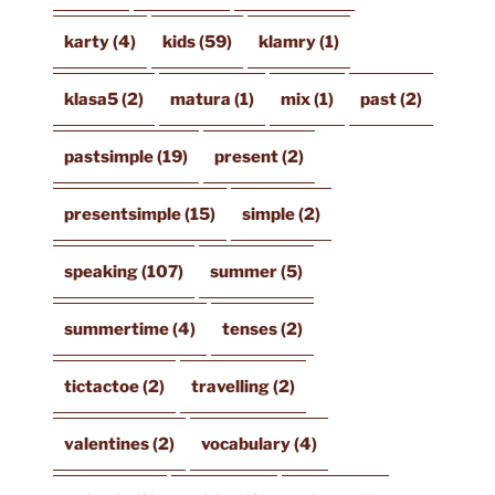
karty
(4)
kids
(59)
klamry
(1)
klasa5
(2)
matura
(1)
mix
(1)
past
(2)
pastsimple
(19)
present
(2)
presentsimple
(15)
simple
(2)
speaking
(107)
summer
(5)
summertime
(4)
tenses
(2)
tictactoe
(2)
travelling
(2)
valentines
(2)
vocabulary
(4)