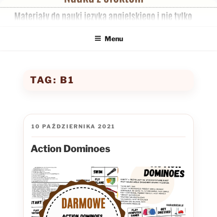
Przejdź
do
treści
Menu
TAG:
B1
OPUBLIKOWANE
10 PAŹDZIERNIKA 2021
W
Action Dominoes