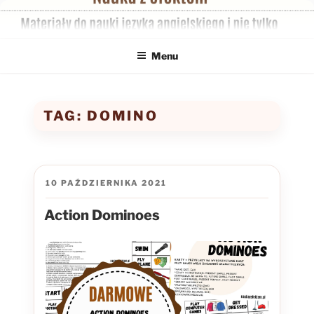
Przejdź
do
treści
Menu
TAG:
DOMINO
OPUBLIKOWANE
10 PAŹDZIERNIKA 2021
W
Action Dominoes