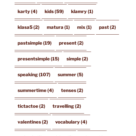
karty
(4)
kids
(59)
klamry
(1)
klasa5
(2)
matura
(1)
mix
(1)
past
(2)
pastsimple
(19)
present
(2)
presentsimple
(15)
simple
(2)
speaking
(107)
summer
(5)
summertime
(4)
tenses
(2)
tictactoe
(2)
travelling
(2)
valentines
(2)
vocabulary
(4)