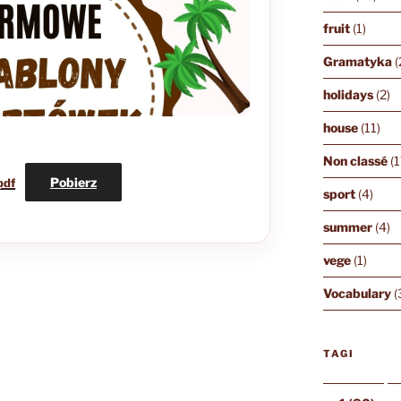
fruit
(1)
Gramatyka
(
holidays
(2)
house
(11)
Non classé
(1
Pobierz
pdf
sport
(4)
summer
(4)
vege
(1)
Vocabulary
(
TAGI