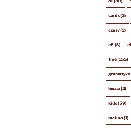
a1
(80)
cards
(3)
czasy
(2)
e8
(8)
e
free
(155)
gramatyka
house
(2)
kids
(59)
matura
(1)