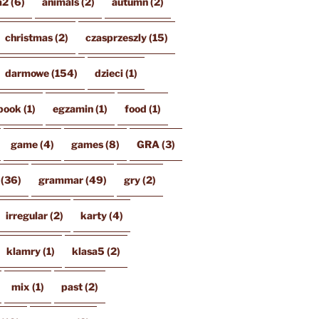
a2
(6)
animals
(2)
autumn
(2)
christmas
(2)
czasprzeszly
(15)
darmowe
(154)
dzieci
(1)
book
(1)
egzamin
(1)
food
(1)
game
(4)
games
(8)
GRA
(3)
(36)
grammar
(49)
gry
(2)
irregular
(2)
karty
(4)
klamry
(1)
klasa5
(2)
mix
(1)
past
(2)