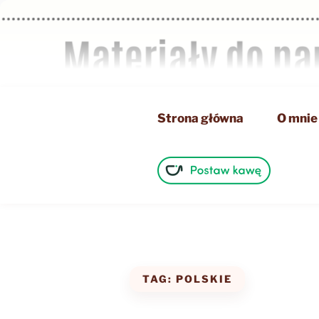
Przejdź
do
treści
Strona główna
O mnie
TAG:
POLSKIE