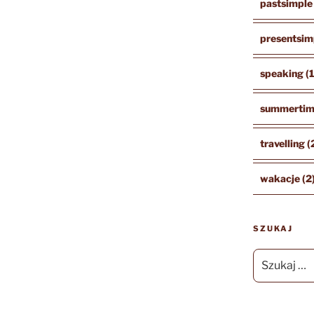
pastsimple
presentsim
speaking
(
summerti
travelling
(
wakacje
(2
SZUKAJ
Szukaj: