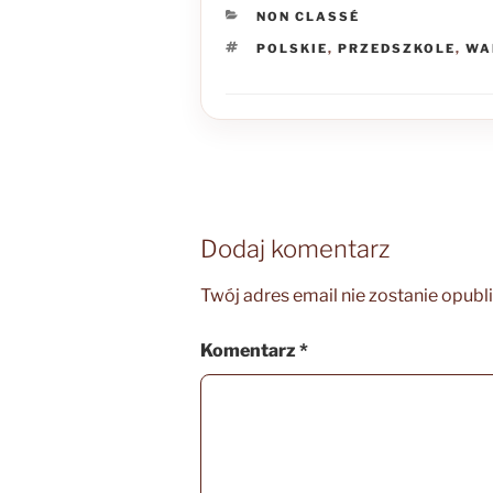
KATEGORIE
NON CLASSÉ
TAGI
POLSKIE
,
PRZEDSZKOLE
,
WA
Dodaj komentarz
Twój adres email nie zostanie opubl
Komentarz
*