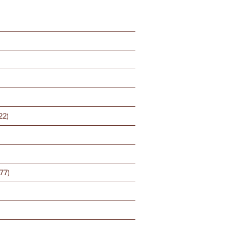
)
22)
77)