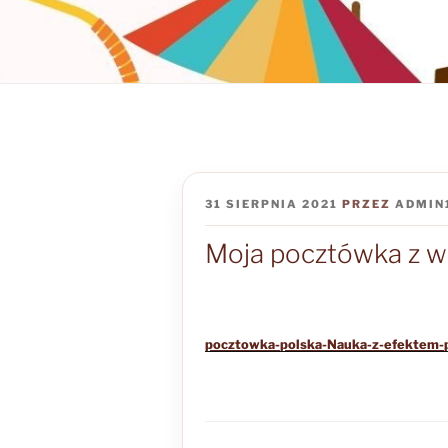
OPUBLIKOWANE
31 SIERPNIA 2021
PRZEZ
ADMIN
W
Moja pocztówka z wa
pocztowka-polska-Nauka-z-efektem-