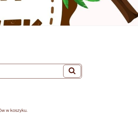
Szukaj
ów w koszyku.