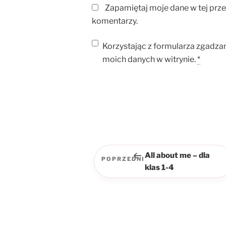
Zapamiętaj moje dane w tej prz
komentarzy.
Korzystając z formularza zgadza
moich danych w witrynie.
*
Nawigacja
wpisu
All about me – dla
POPRZEDNI
Poprzedni
klas 1-4
wpis