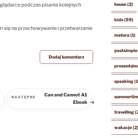
house
(2)
eglądarce podczas pisania kolejnych
kids
(59)
m się na przechowywanie i przetwarzanie
matura
(1)
pastsimple
presentsim
speaking
(
Can and Cannot A1
summerti
NASTĘPNE
Następny
Ebook
wpis
travelling
(
wakacje
(2