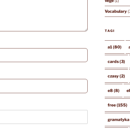
vege
(1)
Vocabulary
(
TAGI
a1
(80)
cards
(3)
czasy
(2)
e8
(8)
e
free
(155)
gramatyka