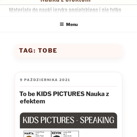
Przejdź
do
treści
Menu
TAG:
TOBE
OPUBLIKOWANE
9 PAŹDZIERNIKA 2021
W
To be KIDS PICTURES Nauka z
efektem