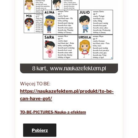
Więcej TO BE:
https://naukazefektem.pl/produkt/to-be-
can-have-got/
TO-BE-PICTURES-Nauka-z-efektem
Pobierz