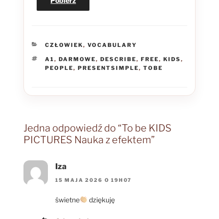
Pobierz
KATEGORIE
CZŁOWIEK
,
VOCABULARY
TAGI
A1
,
DARMOWE
,
DESCRIBE
,
FREE
,
KIDS
,
PEOPLE
,
PRESENTSIMPLE
,
TOBE
Jedna odpowiedź do “To be KIDS
PICTURES Nauka z efektem”
Iza
15 MAJA 2026 O 19H07
świetne
dziękuję