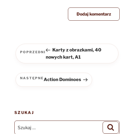
Nawigacja
wpisu
Karty z obrazkami, 40
POPRZEDNI
Poprzedni
nowych kart, A1
wpis
NASTĘPNE
Action Dominoes
Następny
wpis
SZUKAJ
Szukaj:
Szukaj