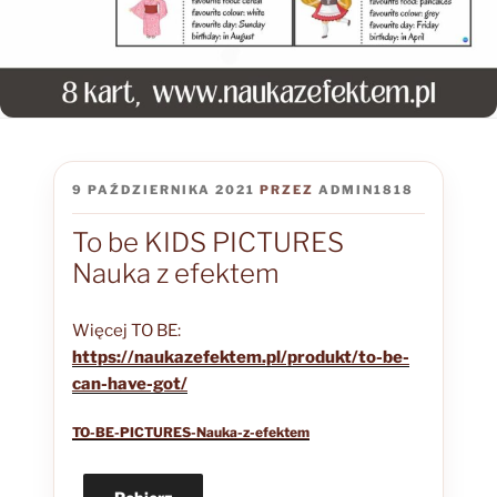
OPUBLIKOWANE
9 PAŹDZIERNIKA 2021
PRZEZ
ADMIN1818
W
To be KIDS PICTURES
Nauka z efektem
Więcej TO BE:
https://naukazefektem.pl/produkt/to-be-
can-have-got/
TO-BE-PICTURES-Nauka-z-efektem