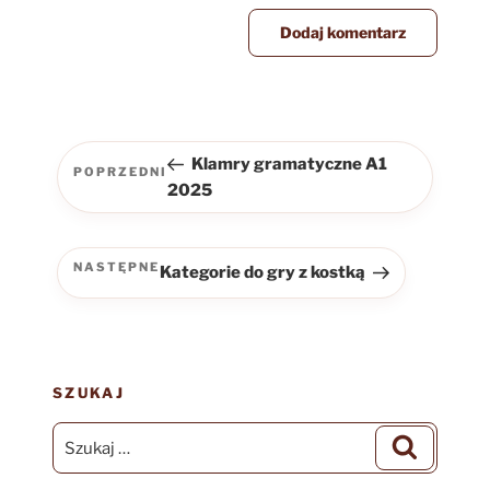
Nawigacja
wpisu
Klamry gramatyczne A1
POPRZEDNI
Poprzedni
2025
wpis
NASTĘPNE
Kategorie do gry z kostką
Następny
wpis
SZUKAJ
Szukaj:
Szukaj