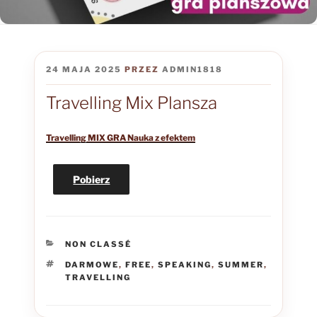
OPUBLIKOWANE
24 MAJA 2025
PRZEZ
ADMIN1818
W
Travelling Mix Plansza
Travelling MIX GRA Nauka z efektem
Pobierz
KATEGORIE
NON CLASSÉ
TAGI
DARMOWE
,
FREE
,
SPEAKING
,
SUMMER
,
TRAVELLING