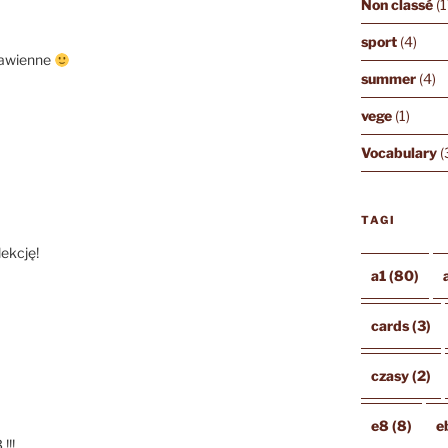
Non classé
(1
sport
(4)
zbawienne
summer
(4)
vege
(1)
Vocabulary
(
TAGI
lekcję!
a1
(80)
cards
(3)
czasy
(2)
e8
(8)
e
!!!