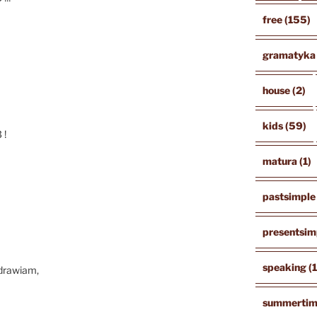
free
(155)
gramatyka
house
(2)
kids
(59)
 !
matura
(1)
pastsimple
presentsim
speaking
(
zdrawiam,
summerti