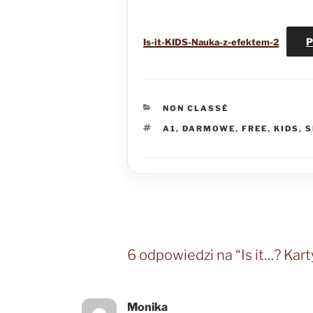
P
Is-it-KIDS-Nauka-z-efektem-2
KATEGORIE
NON CLASSÉ
TAGI
A1
,
DARMOWE
,
FREE
,
KIDS
,
S
6 odpowiedzi na “Is it…? Karty
Monika