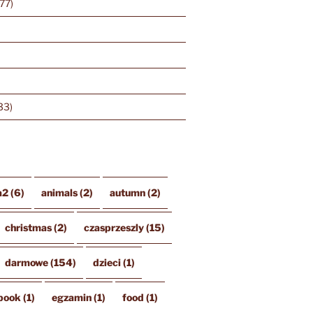
77)
33)
a2
(6)
animals
(2)
autumn
(2)
christmas
(2)
czasprzeszly
(15)
darmowe
(154)
dzieci
(1)
book
(1)
egzamin
(1)
food
(1)