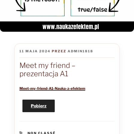
OPUBLIKOWANE
11 MAJA 2024
PRZEZ
ADMIN1818
W
Meet my friend –
prezentacja A1
Meet-my-friend-A1-Nauka-z-efektem
Pobierz
KATEGORIE
NON CLASSÉ