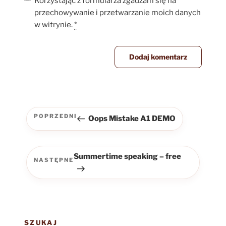
Korzystając z formularza zgadzam się na
przechowywanie i przetwarzanie moich danych
w witrynie.
*
Nawigacja
wpisu
POPRZEDNI
Oops Mistake A1 DEMO
Poprzedni
wpis
Summertime speaking – free
NASTĘPNE
Następny
wpis
SZUKAJ