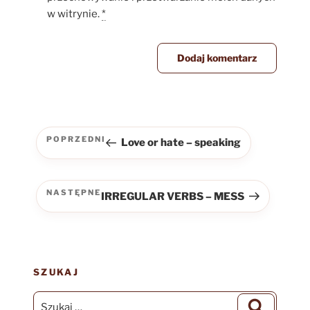
w witrynie.
*
Nawigacja
wpisu
POPRZEDNI
Love or hate – speaking
Poprzedni
wpis
NASTĘPNE
IRREGULAR VERBS – MESS
Następny
wpis
SZUKAJ
Szukaj:
Szukaj