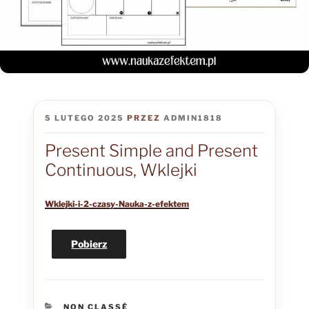
OPUBLIKOWANE
5 LUTEGO 2025
PRZEZ
ADMIN1818
W
Present Simple and Present
Continuous, Wklejki
Wklejki-i-2-czasy-Nauka-z-efektem
Pobierz
KATEGORIE
NON CLASSÉ